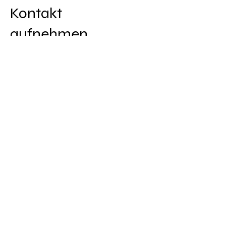
Kontakt
aufnehmen
E-Mail:
info@cardea.me
Tel:
+49 (0) 163 7124786
Vorname
Nachname