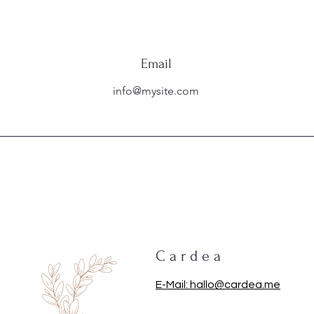
Email
info@mysite.com
C a r d e a
E-Mail: hallo@cardea.me