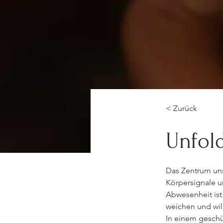
< Zurück
Unfol
Das Zentrum uns
Körpersignale u
Abwesenheit ist
weichen und wil
In einem geschü