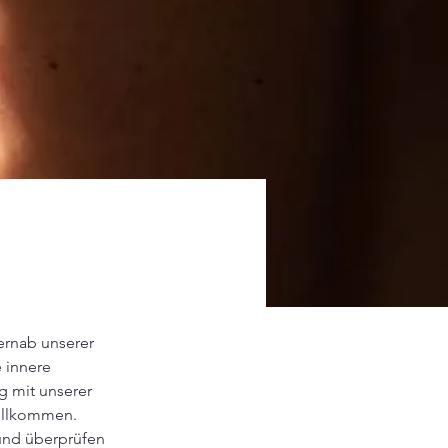
ernab unserer 
 innere 
 mit unserer 
vollkommen.
und überprüfen 