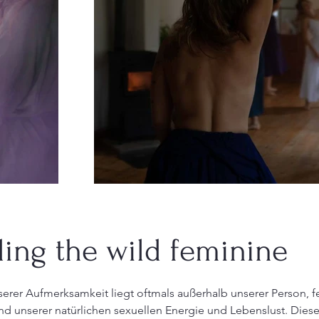
ing the wild feminine
erer Aufmerksamkeit liegt oftmals außerhalb unserer Person, f
nd unserer natürlichen sexuellen Energie und Lebenslust. Diese